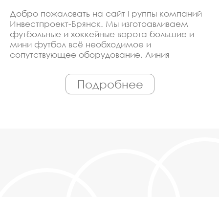
Добро пожаловать на сайт Группы компаний
Инвестпроект-Брянск. Мы изготоавливаем
футбольные и хоккейные ворота большие и
мини футбол всё необходимое и
сопутствующее оборудование. Линия
производства оборудована современными
ЧПУ станками, работает только
Подробнее
квалифицированный персонал. Поэтому Вы
всегда можете рассчитывать на
исключительно высокую надёжность.
Автоматизация производства позволяет нам
сохранять низкие цены - вы можете купить у
нас футбольные и хоккейные ворота большие
и мини футбол в Брянске, действительно,
очень дешево. Наши менеджеры сделают
Вам спецпредложение и индивидуальные
скидки. Всё наше оборудование
сертифицировано по ГОСТ. Используем
только экологически чистые материалы.
Можем производить оборудование
футбольные и хоккейные ворота большие и