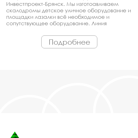
Инвестпроект-Брянск. Мы изготоавливаем
скалодромы детское уличное оборудование и
площадки лазалки всё необходимое и
сопутствующее оборудование. Линия
производства оборудована современными
ЧПУ станками, работает только
Подробнее
квалифицированный персонал. Поэтому Вы
всегда можете рассчитывать на
исключительно высокую надёжность.
Автоматизация производства позволяет нам
сохранять низкие цены - вы можете купить у
нас скалодромы детское уличное
оборудование и площадки лазалки в Брянске,
действительно, очень дешево. Наши
менеджеры сделают Вам спецпредложение и
индивидуальные скидки. Всё наше
оборудование сертифицировано по ГОСТ.
Используем только экологически чистые
материалы. Можем производить
оборудование скалодромы детское уличное
оборудование и площадки лазалки под заказ,