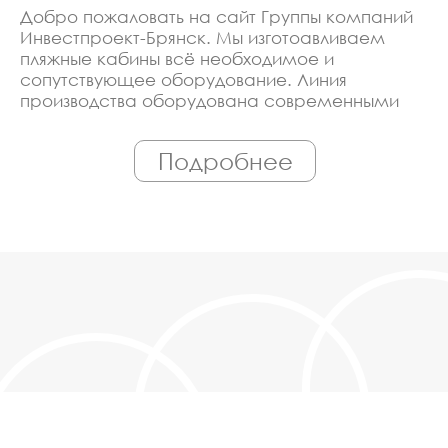
Добро пожаловать на сайт Группы компаний
Инвестпроект-Брянск. Мы изготоавливаем
пляжные кабины всё необходимое и
сопутствующее оборудование. Линия
производства оборудована современными
ЧПУ станками, работает только
квалифицированный персонал. Поэтому Вы
Подробнее
всегда можете рассчитывать на
исключительно высокую надёжность.
Автоматизация производства позволяет нам
сохранять низкие цены - вы можете купить у
нас пляжные кабины в Брянске, действительно,
очень дешево. Наши менеджеры сделают
Вам спецпредложение и индивидуальные
скидки. Всё наше оборудование
сертифицировано по ГОСТ. Используем
только экологически чистые материалы.
Можем производить оборудование пляжные
кабины под заказ, по Вашему проекту.
Спецпредложение от