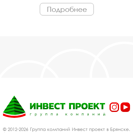
персонал. Поэтому Вы всегда можете
Подробнее
рассчитывать на исключительно высокую
надёжность. Автоматизация производства
позволяет нам сохранять низкие цены - вы
можете купить у нас перила в Брянске,
действительно, очень дешево. Наши
менеджеры сделают Вам спецпредложение и
индивидуальные скидки. Всё наше
оборудование сертифицировано по ГОСТ.
Используем только экологически чистые
материалы. Можем производить
оборудование перила под заказ, по Вашему
проекту.
Спецпредложение от
производителя на
перила купить со
скидкой
© 2012-2026 Группа компаний Инвест проект в Брянске.