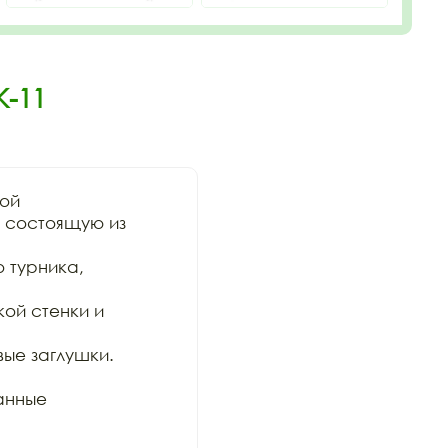
К-11
ой

состоящую из 
 турника, 
ой стенки и 
ые заглушки. 
анные 