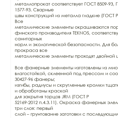
металлопрокат соответствует ГОСТ 8509-93, Г
1577-93. Сварные

швы конструкций из металла гладкие (ГОСТ Р 52
Все

металлические элементы окрашиваются пор
финского производителя TEKNOS, соответст
санитарных

норм и экологической безопасности. Для бол
прокраса все

металлические элементы проходят двойной ц
Все фанерные элементы изготовлены из мно
влагостойкой, склеенной под прессом и соо
30427-96 фанеры;

изгибы, радиусы и скругленные кромки тща
и обработаны краской

для закрытия торцов JRM (ГОСТ Р

52169-2012 п.4.3.11). Окраска фанерных элем
три слоя: первый

слой – грунтование заготовки с последующ