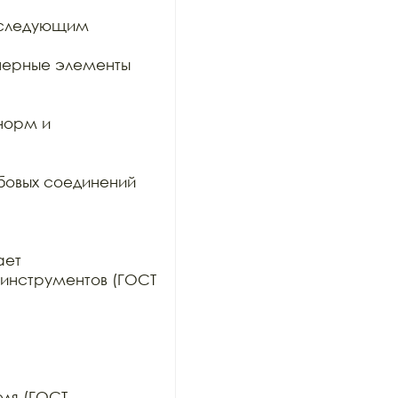
оследующим 
ерные элементы 
орм и 
овых соединений 
ет

инструментов (ГОСТ 
ля (ГОСТ
