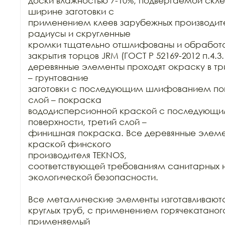
доски влажностью 7-10%, подвергаемой склей
ширине заготовки с

применением клеев зарубежных производител
радиусы и скругленные

кромки тщательно отшлифованы и обработа
закрытия торцов JRM (ГОСТ Р 52169-2012 п.4.3.1
деревянные элементы проходят окраску в три
– грунтование

заготовки с последующим шлифованием пове
слой – покраска

вододисперсионной краской с последующ
поверхности, третий слой –

финишная покраска. Все деревянные элеме
краской финского

производителя TEKNOS,

соответствующей требованиям санитарных н
экологической безопасности.

Все металлические элементы изготавливаются
круглых труб, с применением горячекатаного
применяемый
