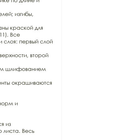
ке по длине и 
ей; изгибы, 
ны краской для 
1). Все

 слоя: первый слой 
рхности, второй 
им шлифованием 
нты окрашиваются 
орм и 
 из

 листа. Весь 