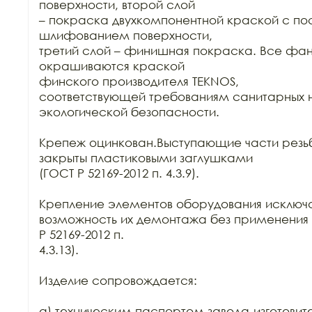
поверхности, второй слой

– покраска двухкомпонентной краской с п
шлифованием поверхности,

третий слой – финишная покраска. Все фан
окрашиваются краской

финского производителя TEKNOS,

соответствующей требованиям санитарных н
экологической безопасности.

Крепеж оцинкован.Выступающие части резьб
закрыты пластиковыми заглушками

(ГОСТ Р 52169-2012 п. 4.3.9).

Крепление элементов оборудования исключа
возможность их демонтажа без применения 
Р 52169-2012 п.

4.3.13).

Изделие сопровождается:

а) техническим паспортом завода-изготовите