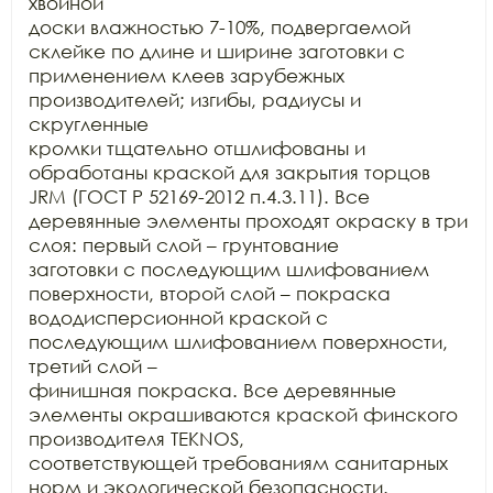
хвойной

доски влажностью 7-10%, подвергаемой 
склейке по длине и ширине заготовки с

применением клеев зарубежных 
производителей; изгибы, радиусы и 
скругленные

кромки тщательно отшлифованы и 
обработаны краской для закрытия торцов 
JRM (ГОСТ Р 52169-2012 п.4.3.11). Все

деревянные элементы проходят окраску в три 
слоя: первый слой – грунтование

заготовки с последующим шлифованием 
поверхности, второй слой – покраска

вододисперсионной краской с 
последующим шлифованием поверхности, 
третий слой –

финишная покраска. Все деревянные 
элементы окрашиваются краской финского

производителя TEKNOS,

соответствующей требованиям санитарных 
норм и экологической безопасности.
