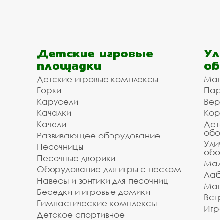
Детские игровые
Ул
площадки
об
Детские игровые комплексы
Ма
Горки
Пар
Карусели
Вер
Качалки
Кор
Качели
Дет
обо
Развивающее оборудование
Ули
Песочницы
обо
Песочные дворики
Мал
Оборудование для игры с песком
Лаб
Навесы и зонтики для песочниц
Ман
Беседки и игровые домики
Вст
Гимнастические комплексы
Игр
Детское спортивное