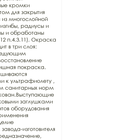
ные кромки 
ом для закрытия 
 из многослойной 
изгибы, радиусы и 
ы и обработаны 
2 п.4.3.11). Окраска 
 в три слоя: 
ледующим 
осстановление 
ишная покраска. 
шиваются 
к ультрафиолету , 
м санитарных норм 
кован.Выступающие 
ковыми заглушками 
нтов оборудования 
рименения 
делие 
авода-изготовителя 
предназначение, 