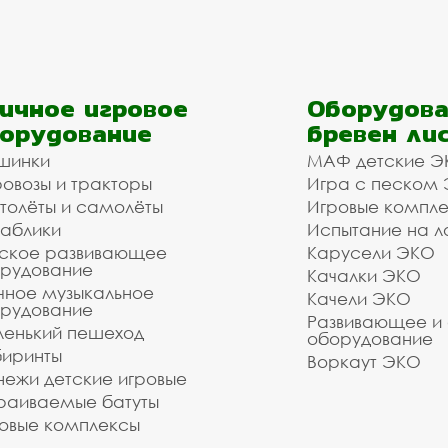
ичное игровое
Оборудова
орудование
бревен ли
шинки
МАФ детские Э
овозы и тракторы
Игра с песком
толёты и самолёты
Игровые компл
аблики
Испытание на л
ское развивающее
Карусели ЭКО
рудование
Качалки ЭКО
чное музыкальное
Качели ЭКО
рудование
Развивающее и
енький пешеход
оборудование
иринты
Воркаут ЭКО
ежи детские игровые
раиваемые батуты
овые комплексы