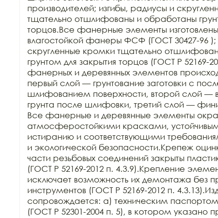
производителей; изгибы, радиусы и скруглен
тщательно отшлифованы и обработаны грунт
торцов.Все фанерные элементы изготовлены
влагостойкой фанеры ФСФ (ГОСТ 30427-96 ); 
скругленные кромки тщательно отшлифован
грунтом для закрытия торцов (ГОСТ Р 52169-201
фанерных и деревянных элементов происходит
первый слой — грунтование заготовки с пос
шлифованием поверхности, второй слой — в
грунта после шлифовки, третий слой — фин
Все фанерные и деревянные элементы окра
атмосферостойкими красками, устойчивыми 
истиранию и соответствующими требования
и экологической безопасности.Крепеж оцин
части резьбовых соединений закрыты пласти
(ГОСТ Р 52169-2012 п. 4.3.9).Крепление элеме
исключает возможность их демонтажа без п
инструментов (ГОСТ Р 52169-2012 п. 4.3.13).Из
сопровождается: а) техническим паспортом з
(ГОСТ Р 52301-2004 п. 5), в котором указано 