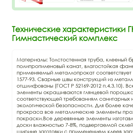
Технические характеристики ГК
Гимнастический комплекс
Материалы: Толстостенная труба, клееный бр
полипропиленовый канат, влагостойкая фане
применяемый металлопрокат соответствует Г
1577-93. Сварные швы конструкций из металл
отшлифованы (ГОСТ Р 52169-2012 п.4.3.10). В
элементы окрашиваются глянцевой порошков
соответствующей требованиям санитарных н
экологической безопасности. Для более каче
прокраса все металлические элементы прохо
покраски.Все деревянные элементы изготавл
доски влажностью 7-8%, подвергаемой склейк
ширине заготовки с применением клеев зар