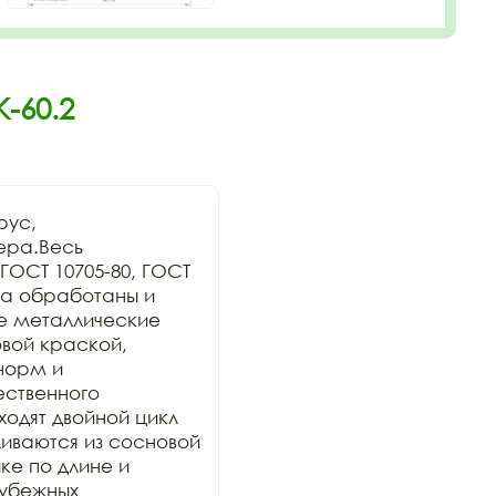
-60.2
ус, 
ра.Весь 
ОСТ 10705-80, ГОСТ 
а обработаны и 
се металлические 
ой краской, 
орм и 
ственного 
дят двойной цикл 
иваются из сосновой 
е по длине и 
убежных 