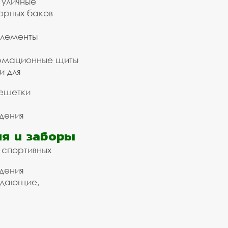
 уличные
орных баков
элементы
рмационные щиты
и для
ешетки
дения
я и заборы
 спортивных
дения
ждающие,