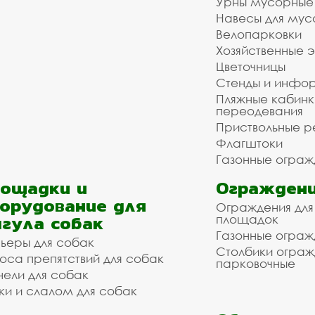
Урны мусорные
Навесы для мус
Велопарковки
Хозяйственные 
Цветочницы
Стенды и инфо
Пляжные кабинк
переодевания
Приствольные р
Флагштоки
Газонные ограж
ощадки и
Ограждени
орудование для
Ограждения для
гула собак
площадок
Газонные ограж
ьеры для собак
Столбики огра
оса препятствий для собак
парковочные
нели для собак
ки и слалом для собак