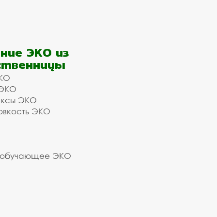
ние ЭКО из
ственницы
КО
 ЭКО
ексы ЭКО
овкость ЭКО
 обучающее ЭКО