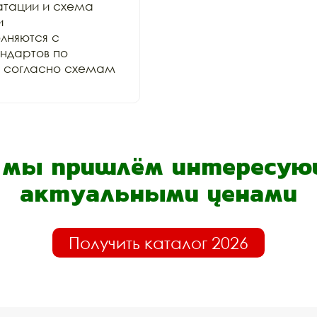
тации и схема 
 
няются с 
дартов по 
и согласно схемам 
- мы пришлём интересующ
актуальными ценами
Получить каталог 2026