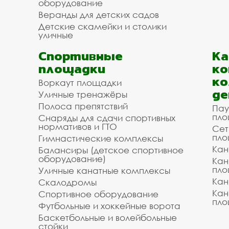
оборудование
Веранды для детских садов
Детские скамейки и столики
уличные
Спортивные
К
площадки
ко
ко
Воркаут площадки
де
Уличные тренажёры
Полоса препятствий
Пау
пло
Снаряды для сдачи спортивных
нормативов и ГТО
Сет
пло
Гимнастические комплексы
Кан
Балансиры (детское спортивное
оборудование)
Кан
пло
Уличные канатные комплексы
Кан
Скалодромы
Кан
Спортивное оборудование
пло
Футбольные и хоккейные ворота
Баскетбольные и волейбольные
стойки