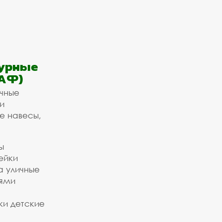
урные
АФ)
ичные
и
е навесы,
ы
ейки
а уличные
ьями
ки детские