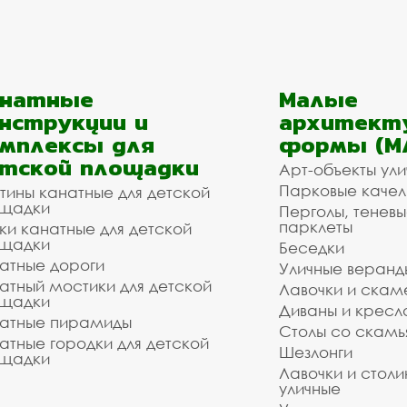
анатные
Малые
нструкции и
архитект
мплексы для
формы (М
тской площадки
Арт-объекты ул
Парковые качел
тины канатные для детской
щадки
Перголы, теневы
парклеты
ки канатные для детской
щадки
Беседки
атные дороги
Уличные веранд
атный мостики для детской
Лавочки и скам
щадки
Диваны и кресл
атные пирамиды
Столы со скам
атные городки для детской
Шезлонги
щадки
Лавочки и столи
уличные