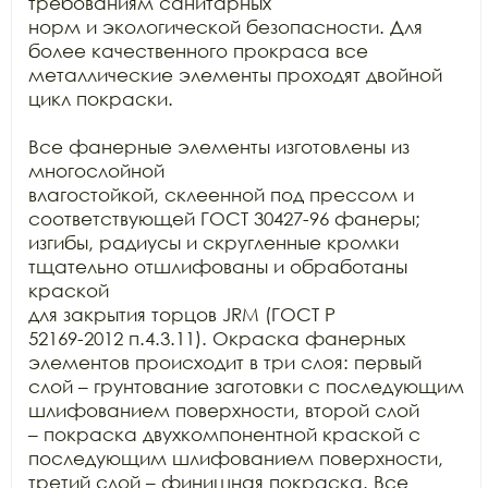
требованиям санитарных

норм и экологической безопасности. Для 
более качественного прокраса все

металлические элементы проходят двойной 
цикл покраски. 

Все фанерные элементы изготовлены из 
многослойной

влагостойкой, склеенной под прессом и 
соответствующей ГОСТ 30427-96 фанеры;

изгибы, радиусы и скругленные кромки 
тщательно отшлифованы и обработаны 
краской

для закрытия торцов JRM (ГОСТ Р

52169-2012 п.4.3.11). Окраска фанерных 
элементов происходит в три слоя: первый

слой – грунтование заготовки с последующим 
шлифованием поверхности, второй слой

– покраска двухкомпонентной краской с 
последующим шлифованием поверхности,

третий слой – финишная покраска. Все 