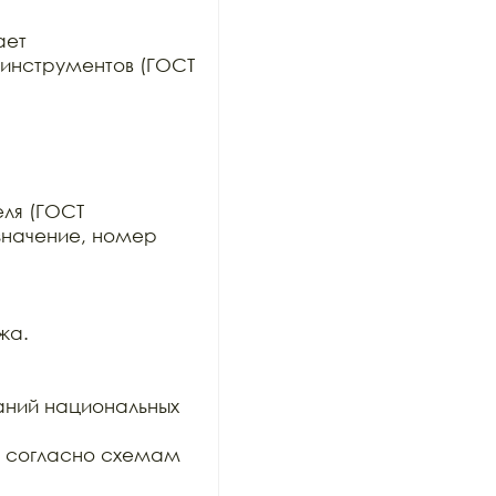
ет

инструментов (ГОСТ 
ля (ГОСТ

значение, номер 
а.

ний национальных 
и согласно схемам 