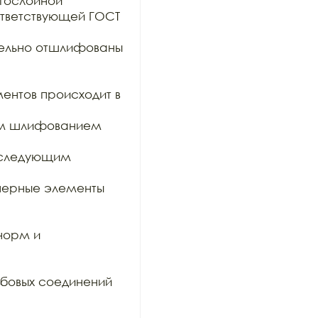
гослойной

тветствующей ГОСТ 
тельно отшлифованы 
ентов происходит в 
им шлифованием 
оследующим 
ерные элементы 
орм и 
бовых соединений 