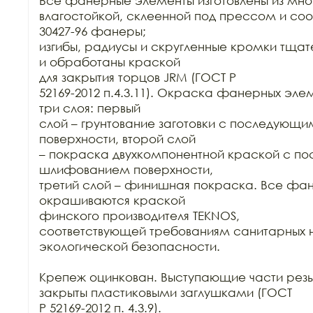
Все фанерные элементы изготовлены из мно
влагостойкой, склеенной под прессом и соо
30427-96 фанеры;

изгибы, радиусы и скругленные кромки тща
и обработаны краской

для закрытия торцов JRM (ГОСТ Р

52169-2012 п.4.3.11). Окраска фанерных элем
три слоя: первый

слой – грунтование заготовки с последующ
поверхности, второй слой

– покраска двухкомпонентной краской с п
шлифованием поверхности,

третий слой – финишная покраска. Все фан
окрашиваются краской

финского производителя TEKNOS,

соответствующей требованиям санитарных н
экологической безопасности.

Крепеж оцинкован. Выступающие части резь
закрыты пластиковыми заглушками (ГОСТ

Р 52169-2012 п. 4.3.9).
