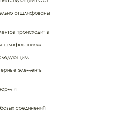
тветствующей ГОСТ 
тельно отшлифованы 
ентов происходит в 
им шлифованием 
оследующим 
ерные элементы 
орм и 
бовых соединений 