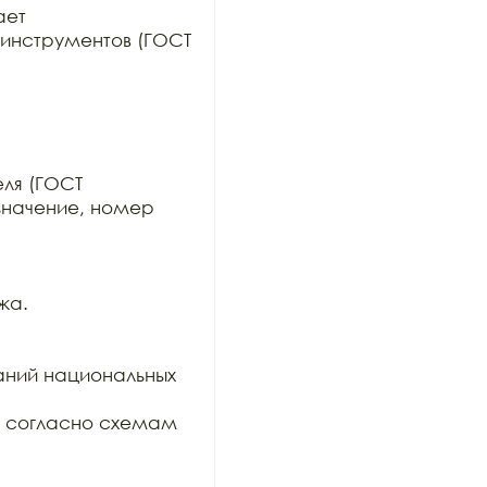
ет

инструментов (ГОСТ 
ля (ГОСТ

значение, номер 
а.

ний национальных 
и согласно схемам 