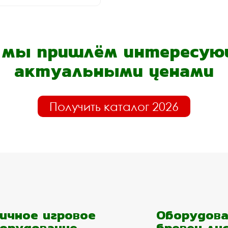
- мы пришлём интересующ
актуальными ценами
Получить каталог 2026
ичное игровое
Оборудова
орудование
бревен ли