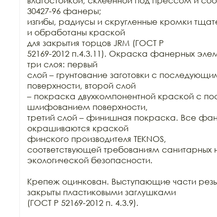
влагостойкой, склеенной под прессом и соо
30427-96 фанеры;

изгибы, радиусы и скругленные кромки тща
и обработаны краской

для закрытия торцов JRM (ГОСТ Р

52169-2012 п.4.3.11). Окраска фанерных элем
три слоя: первый

слой – грунтование заготовки с последующ
поверхности, второй слой

– покраска двухкомпонентной краской с п
шлифованием поверхности,

третий слой – финишная покраска. Все фан
окрашиваются краской

финского производителя TEKNOS,

соответствующей требованиям санитарных н
экологической безопасности.

Крепеж оцинкован. Выступающие части резь
закрыты пластиковыми заглушками

(ГОСТ Р 52169-2012 п. 4.3.9).
