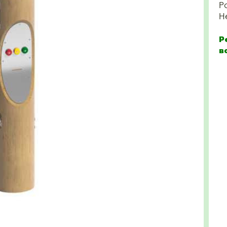
Р
Н
Р
в