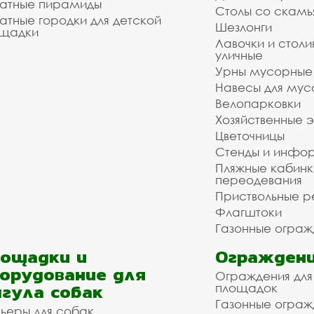
атные пирамиды
Столы со скам
атные городки для детской
Шезлонги
щадки
Лавочки и столи
уличные
Урны мусорные
Навесы для мус
Велопарковки
Хозяйственные 
Цветочницы
Стенды и инфо
Пляжные кабинк
переодевания
Приствольные р
Флагштоки
Газонные ограж
ощадки и
Ограждени
орудование для
Ограждения для
гула собак
площадок
Газонные ограж
ьеры для собак