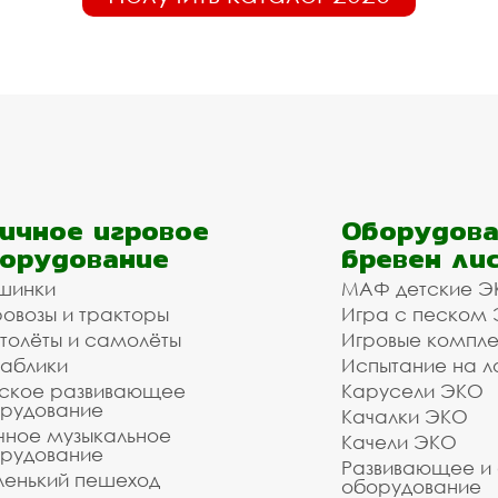
ичное игровое
Оборудова
орудование
бревен ли
шинки
МАФ детские Э
овозы и тракторы
Игра с песком
толёты и самолёты
Игровые компл
аблики
Испытание на л
ское развивающее
Карусели ЭКО
рудование
Качалки ЭКО
чное музыкальное
Качели ЭКО
рудование
Развивающее и
енький пешеход
оборудование