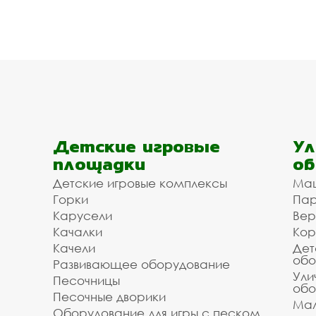
Детские игровые
Ул
площадки
об
Детские игровые комплексы
Ма
Горки
Пар
Карусели
Вер
Качалки
Кор
Качели
Дет
обо
Развивающее оборудование
Ули
Песочницы
обо
Песочные дворики
Мал
Оборудование для игры с песком