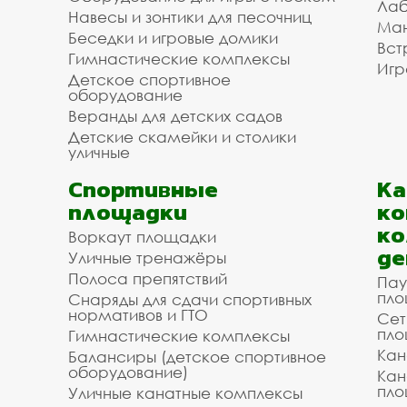
Лаб
Навесы и зонтики для песочниц
Ман
Беседки и игровые домики
Вст
Гимнастические комплексы
Игр
Детское спортивное
оборудование
Веранды для детских садов
Детские скамейки и столики
уличные
Спортивные
К
площадки
ко
ко
Воркаут площадки
де
Уличные тренажёры
Полоса препятствий
Пау
пло
Снаряды для сдачи спортивных
нормативов и ГТО
Сет
пло
Гимнастические комплексы
Кан
Балансиры (детское спортивное
оборудование)
Кан
пло
Уличные канатные комплексы