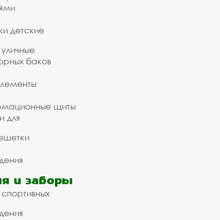
ьями
ки детские
 уличные
орных баков
элементы
рмационные щиты
и для
ешетки
дения
я и заборы
 спортивных
дения