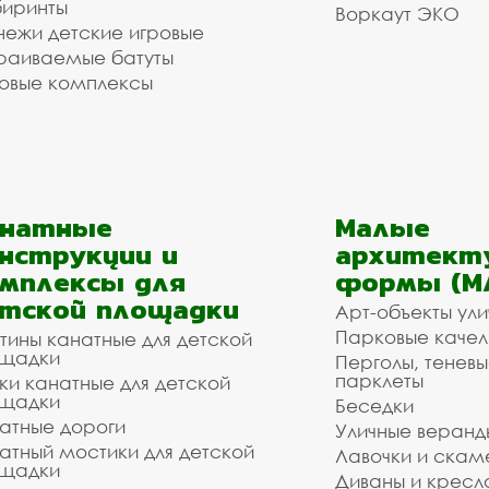
иринты
Воркаут ЭКО
ежи детские игровые
раиваемые батуты
овые комплексы
анатные
Малые
нструкции и
архитект
мплексы для
формы (М
тской площадки
Арт-объекты ул
Парковые качел
тины канатные для детской
щадки
Перголы, теневы
парклеты
ки канатные для детской
щадки
Беседки
атные дороги
Уличные веранд
атный мостики для детской
Лавочки и скам
щадки
Диваны и кресл