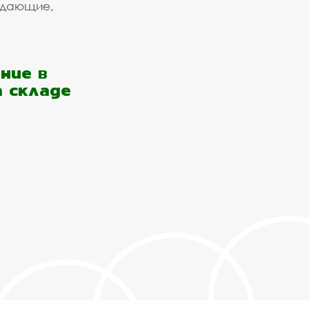
ждающие,
ние в
а складе