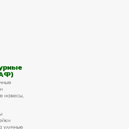
урные
АФ)
ичные
и
е навесы,
ы
ейки
а уличные