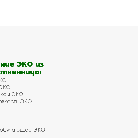
ние ЭКО из
ственницы
КО
 ЭКО
ексы ЭКО
овкость ЭКО
 обучающее ЭКО