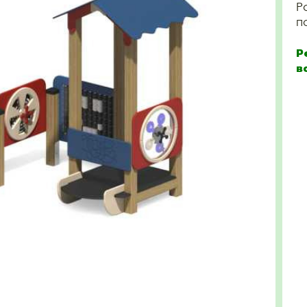
Р
п
Р
в