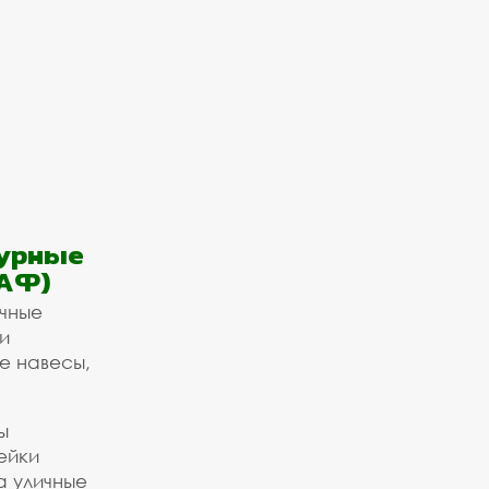
урные
АФ)
ичные
и
е навесы,
ы
ейки
а уличные