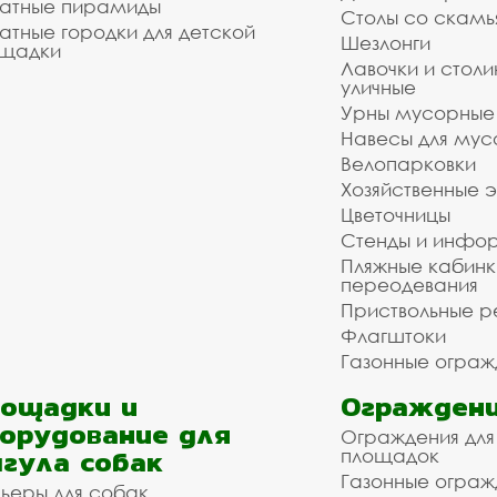
атные пирамиды
Столы со скам
атные городки для детской
Шезлонги
щадки
Лавочки и столи
уличные
Урны мусорные
Навесы для мус
Велопарковки
Хозяйственные 
Цветочницы
Стенды и инфо
Пляжные кабинк
переодевания
Приствольные р
Флагштоки
Газонные ограж
ощадки и
Ограждени
орудование для
Ограждения для
гула собак
площадок
Газонные ограж
ьеры для собак