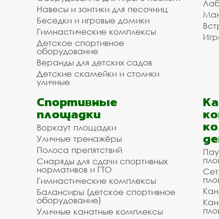
Лаб
Навесы и зонтики для песочниц
Ман
Беседки и игровые домики
Вст
Гимнастические комплексы
Игр
Детское спортивное
оборудование
Веранды для детских садов
Детские скамейки и столики
уличные
Спортивные
К
площадки
ко
ко
Воркаут площадки
де
Уличные тренажёры
Полоса препятствий
Пау
пло
Снаряды для сдачи спортивных
нормативов и ГТО
Сет
пло
Гимнастические комплексы
Кан
Балансиры (детское спортивное
оборудование)
Кан
пло
Уличные канатные комплексы