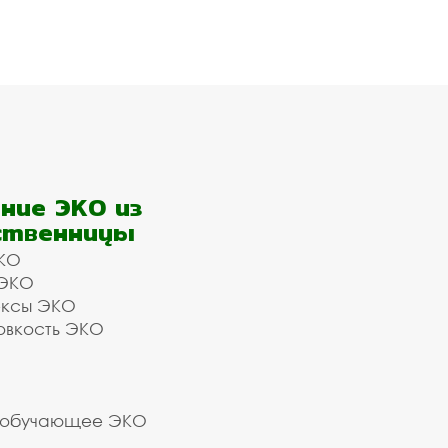
ние ЭКО из
ственницы
КО
 ЭКО
ексы ЭКО
овкость ЭКО
 обучающее ЭКО