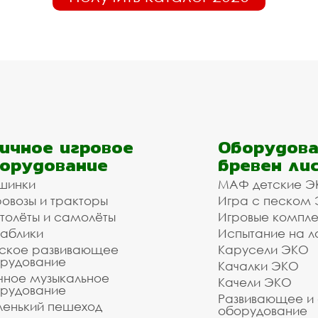
ичное игровое
Оборудова
орудование
бревен ли
шинки
МАФ детские Э
овозы и тракторы
Игра с песком
толёты и самолёты
Игровые компл
аблики
Испытание на л
ское развивающее
Карусели ЭКО
рудование
Качалки ЭКО
чное музыкальное
Качели ЭКО
рудование
Развивающее и
енький пешеход
оборудование