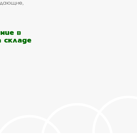
ждающие,
ние в
а складе