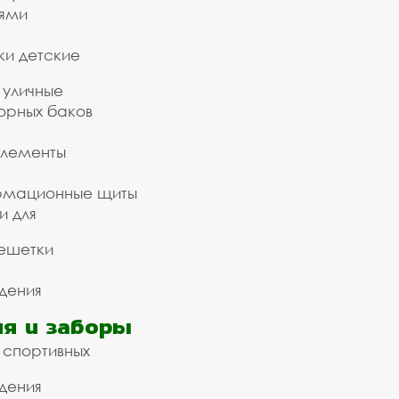
ьями
ки детские
 уличные
орных баков
элементы
рмационные щиты
и для
ешетки
дения
я и заборы
 спортивных
дения