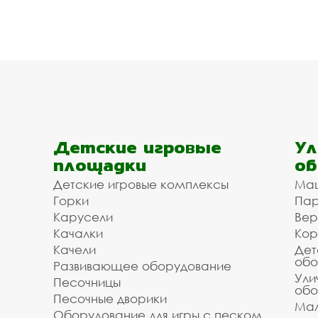
Детские игровые
Ул
площадки
об
Детские игровые комплексы
Ма
Горки
Пар
Карусели
Вер
Качалки
Кор
Качели
Дет
обо
Развивающее оборудование
Ули
Песочницы
обо
Песочные дворики
Мал
Оборудование для игры с песком