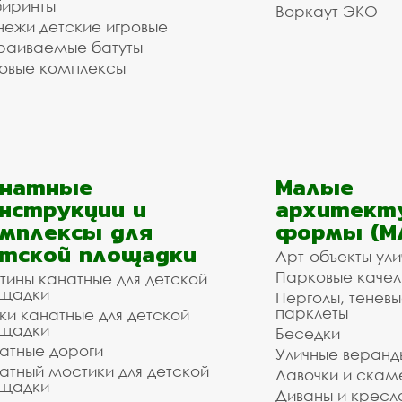
иринты
Воркаут ЭКО
ежи детские игровые
раиваемые батуты
овые комплексы
анатные
Малые
нструкции и
архитект
мплексы для
формы (М
тской площадки
Арт-объекты ул
Парковые качел
тины канатные для детской
щадки
Перголы, теневы
парклеты
ки канатные для детской
щадки
Беседки
атные дороги
Уличные веранд
атный мостики для детской
Лавочки и скам
щадки
Диваны и кресл