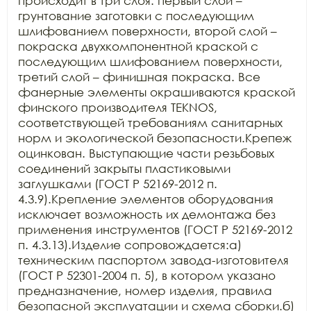
происходит в три слоя: первый слой – 
грунтование заготовки с последующим 
шлифованием поверхности, второй слой – 
покраска двухкомпонентной краской с 
последующим шлифованием поверхности, 
третий слой – финишная покраска. Все 
фанерные элементы окрашиваются краской 
финского производителя TEKNOS, 
соответствующей требованиям санитарных 
норм и экологической безопасности.Крепеж 
оцинкован. Выступающие части резьбовых 
соединений закрыты пластиковыми 
заглушками (ГОСТ Р 52169-2012 п. 
4.3.9).Крепление элементов оборудования 
исключает возможность их демонтажа без 
применения инструментов (ГОСТ Р 52169-2012 
п. 4.3.13).Изделие сопровождается:а) 
техническим паспортом завода-изготовителя 
(ГОСТ Р 52301-2004 п. 5), в котором указано 
предназначение, номер изделия, правила 
безопасной эксплуатации и схема сборки.б) 