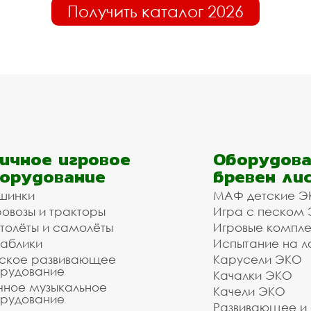
Получить каталог 2026
ичное игровое
Оборудова
орудование
бревен ли
шинки
МАФ детские Э
овозы и тракторы
Игра с песком
толёты и самолёты
Игровые компл
аблики
Испытание на л
ское развивающее
Карусели ЭКО
рудование
Качалки ЭКО
чное музыкальное
Качели ЭКО
рудование
Развивающее и