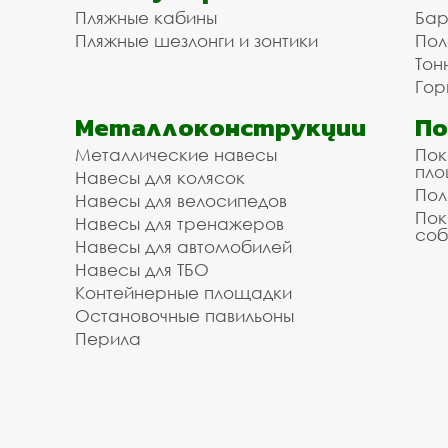
Пляжные кабины
Бар
Пляжные шезлонги и зонтики
Пол
Тон
Гор
Металлоконструкции
П
Металлические навесы
Пок
пл
Навесы для колясок
Пол
Навесы для велосипедов
Пок
Навесы для тренажеров
соб
Навесы для автомобилей
Навесы для ТБО
Контейнерные площадки
Остановочные павильоны
Перила