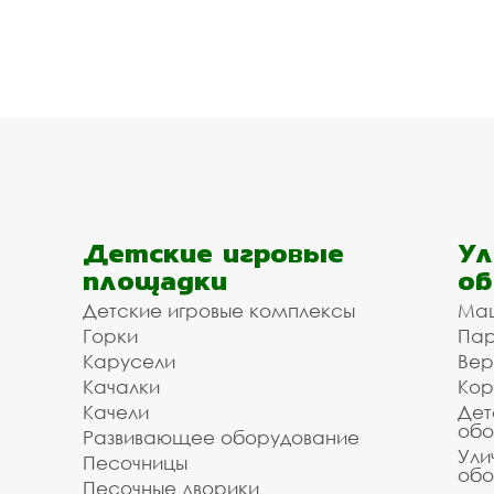
Детские игровые
Ул
площадки
об
Детские игровые комплексы
Ма
Горки
Пар
Карусели
Вер
Качалки
Кор
Качели
Дет
обо
Развивающее оборудование
Ули
Песочницы
обо
Песочные дворики