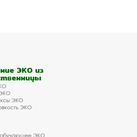
ние ЭКО из
ственницы
КО
 ЭКО
ексы ЭКО
овкость ЭКО
 обучающее ЭКО