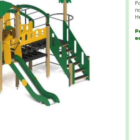
Р
п
Н
Р
в