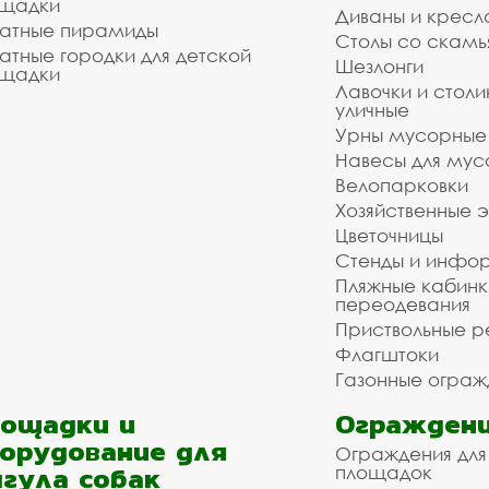
щадки
Диваны и кресл
атные пирамиды
Столы со скам
атные городки для детской
Шезлонги
щадки
Лавочки и столи
уличные
Урны мусорные
Навесы для мус
Велопарковки
Хозяйственные 
Цветочницы
Стенды и инфо
Пляжные кабинк
переодевания
Приствольные р
Флагштоки
Газонные ограж
ощадки и
Ограждени
орудование для
Ограждения для
гула собак
площадок