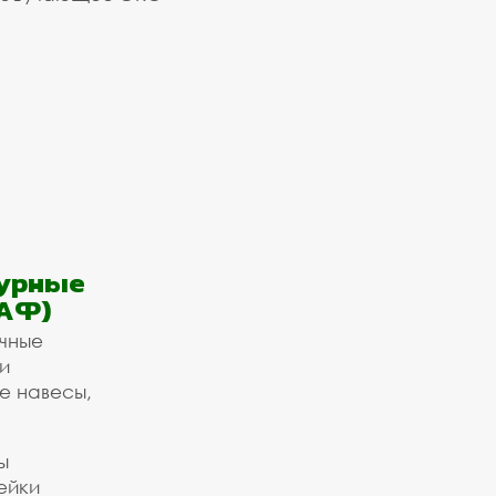
урные
АФ)
ичные
и
е навесы,
ы
ейки