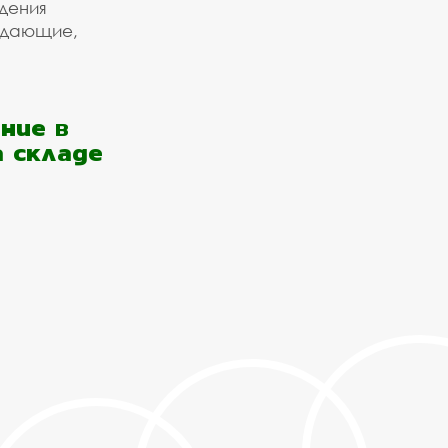
дения
ждающие,
ние в
а складе