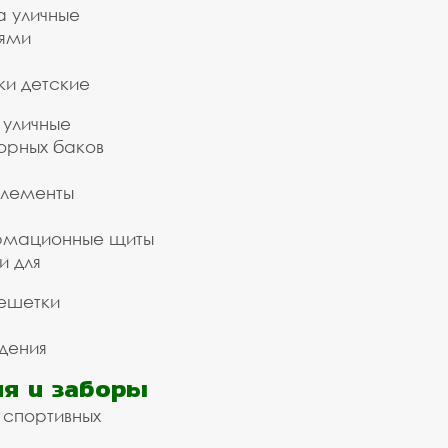
а уличные
ьями
ки детские
 уличные
орных баков
элементы
рмационные щиты
и для
ешетки
дения
я и заборы
 спортивных