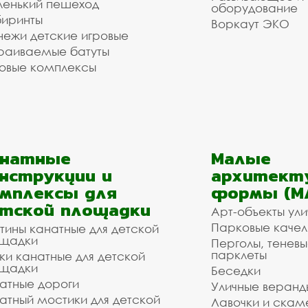
енький пешеход
оборудование
иринты
Воркаут ЭКО
ежи детские игровые
раиваемые батуты
овые комплексы
анатные
Малые
нструкции и
архитект
мплексы для
формы (М
тской площадки
Арт-объекты ул
Парковые качел
тины канатные для детской
щадки
Перголы, теневы
парклеты
ки канатные для детской
щадки
Беседки
атные дороги
Уличные веранд
атный мостики для детской
Лавочки и скам