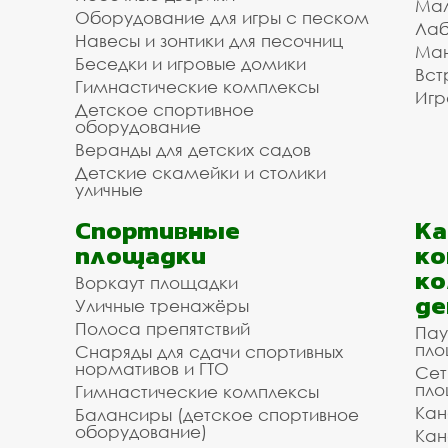
Мал
Оборудование для игры с песком
Лаб
Навесы и зонтики для песочниц
Ман
Беседки и игровые домики
Вст
Гимнастические комплексы
Игр
Детское спортивное
оборудование
Веранды для детских садов
Детские скамейки и столики
уличные
Спортивные
К
площадки
ко
ко
Воркаут площадки
де
Уличные тренажёры
Полоса препятствий
Пау
пло
Снаряды для сдачи спортивных
нормативов и ГТО
Сет
пло
Гимнастические комплексы
Кан
Балансиры (детское спортивное
оборудование)
Кан