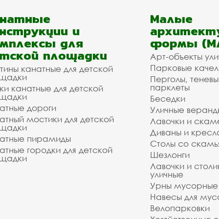
анатные
Малые
нструкции и
архитект
мплексы для
формы (М
тской площадки
Арт-объекты ул
Парковые качел
тины канатные для детской
щадки
Перголы, теневы
парклеты
ки канатные для детской
щадки
Беседки
атные дороги
Уличные веранд
атный мостики для детской
Лавочки и скам
щадки
Диваны и кресл
атные пирамиды
Столы со скам
атные городки для детской
Шезлонги
щадки
Лавочки и столи
уличные
Урны мусорные
Навесы для мус
Велопарковки