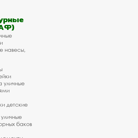
урные
АФ)
ичные
и
е навесы,
ы
ейки
а уличные
ьями
ки детские
 уличные
орных баков