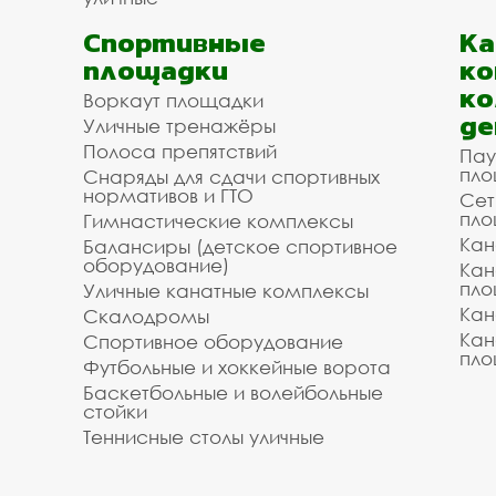
Спортивные
К
площадки
ко
ко
Воркаут площадки
де
Уличные тренажёры
Полоса препятствий
Пау
пло
Снаряды для сдачи спортивных
нормативов и ГТО
Сет
пло
Гимнастические комплексы
Кан
Балансиры (детское спортивное
оборудование)
Кан
пло
Уличные канатные комплексы
Кан
Скалодромы
Кан
Спортивное оборудование
пло
Футбольные и хоккейные ворота
Баскетбольные и волейбольные
стойки
Теннисные столы уличные