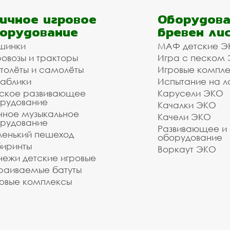
ичное игровое
Оборудова
орудование
бревен ли
шинки
МАФ детские Э
овозы и тракторы
Игра с песком
толёты и самолёты
Игровые компл
аблики
Испытание на л
ское развивающее
Карусели ЭКО
рудование
Качалки ЭКО
чное музыкальное
Качели ЭКО
рудование
Развивающее и
енький пешеход
оборудование
иринты
Воркаут ЭКО
ежи детские игровые
раиваемые батуты
овые комплексы