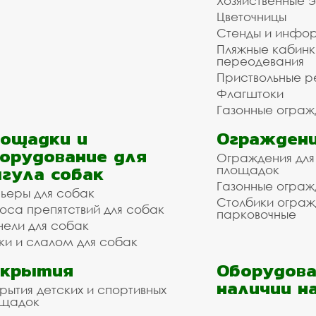
Хозяйственные 
Цветочницы
Стенды и инфо
Пляжные кабинк
переодевания
Приствольные р
Флагштоки
Газонные ограж
ощадки и
Ограждени
орудование для
Ограждения для
гула собак
площадок
Газонные ограж
ьеры для собак
Столбики огра
оса препятствий для собак
парковочные
нели для собак
ки и слалом для собак
окрытия
Оборудова
наличии н
рытия детских и спортивных
ощадок