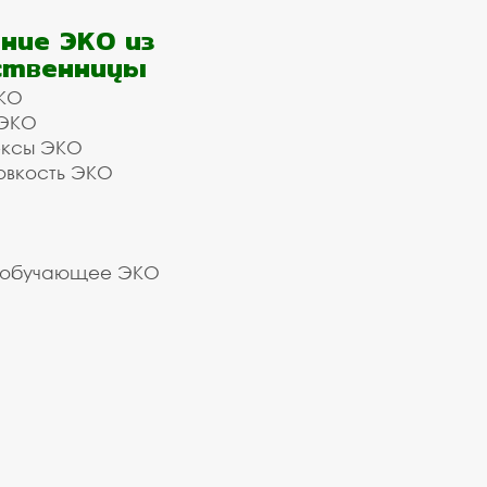
ние ЭКО из
ственницы
КО
 ЭКО
ексы ЭКО
овкость ЭКО
 обучающее ЭКО