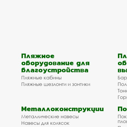
Пляжное
Пл
оборудование для
об
благоустройства
вы
Пляжные кабины
Бар
Пляжные шезлонги и зонтики
Пол
Тон
Гор
Металлоконструкции
П
Металлические навесы
Пок
пл
Навесы для колясок