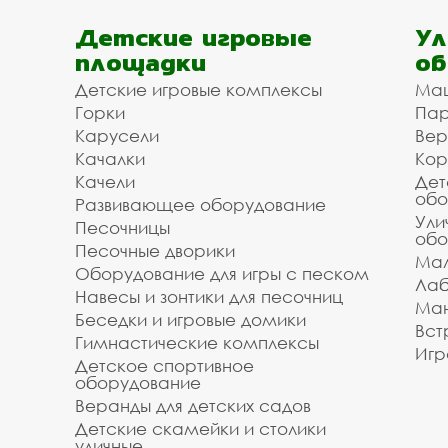
Детские игровые
Ул
площадки
об
Детские игровые комплексы
Ма
Горки
Пар
Карусели
Вер
Качалки
Кор
Качели
Дет
обо
Развивающее оборудование
Ули
Песочницы
обо
Песочные дворики
Мал
Оборудование для игры с песком
Лаб
Навесы и зонтики для песочниц
Ман
Беседки и игровые домики
Вст
Гимнастические комплексы
Игр
Детское спортивное
оборудование
Веранды для детских садов
Детские скамейки и столики
уличные