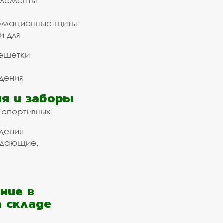
элементы
рмационные щиты
и для
ешетки
дения
я и заборы
 спортивных
дения
ждающие,
ние в
а складе