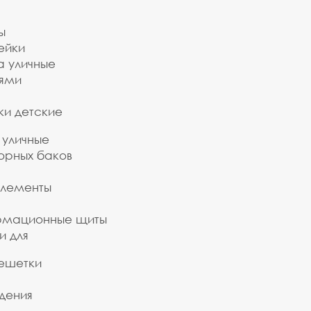
ы
ейки
а уличные
ьями
ки детские
 уличные
орных баков
элементы
рмационные щиты
и для
ешетки
дения