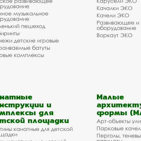
ское развивающее
Карусели ЭКО
рудование
Качалки ЭКО
чное музыкальное
Качели ЭКО
рудование
Развивающее и
енький пешеход
оборудование
иринты
Воркаут ЭКО
ежи детские игровые
раиваемые батуты
овые комплексы
анатные
Малые
нструкции и
архитект
мплексы для
формы (М
тской площадки
Арт-объекты ул
Парковые качел
тины канатные для детской
щадки
Перголы, теневы
парклеты