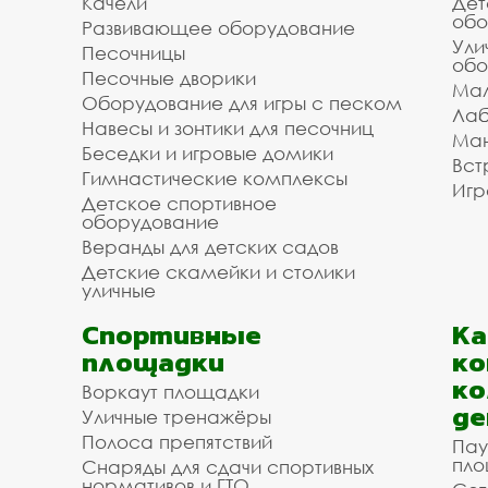
Качели
Дет
обо
Развивающее оборудование
Ули
Песочницы
обо
Песочные дворики
Мал
Оборудование для игры с песком
Лаб
Навесы и зонтики для песочниц
Ман
Беседки и игровые домики
Вст
Гимнастические комплексы
Игр
Детское спортивное
оборудование
Веранды для детских садов
Детские скамейки и столики
уличные
Спортивные
К
площадки
ко
ко
Воркаут площадки
де
Уличные тренажёры
Полоса препятствий
Пау
пло
Снаряды для сдачи спортивных
нормативов и ГТО