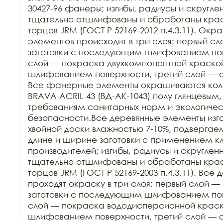
30427-96 фанеры; изгибы, радиусы и скругле
тщательно отшлифованы и обработаны краск
торцов JRM (ГОСТ Р 52169-2012 п.4.3.11). Ок
элементов происходит в три слоя: первый сл
заготовки с последующим шлифованием пове
слой — покраска двухкомпонентной краско
шлифованием поверхности, третий слой — 
Все фанерные элементы окрашиваются кол
BRAVA ACRIL 43 (ВД-АК-1043) полу глянцевым,
требованиям санитарных норм и экологичес
безопасности.Все деревянные элементы изго
хвойной доски влажностью 7-10%, подвергаем
длине и ширине заготовки с применением кл
производителей; изгибы, радиусы и скруглен
тщательно отшлифованы и обработаны краск
торцов JRM (ГОСТ Р 52169-2003 п.4.3.11). Все
проходят окраску в три слоя: первый слой — 
заготовки с последующим шлифованием пове
слой — покраска вододисперсионной крас
шлифованием поверхности, третий слой — 