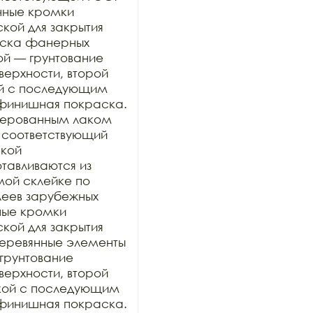
нные кромки 
ой для закрытия 
раска фанерных 
ой — грунтование 
рхности, второй 
й с последующим 
финишная покраска. 
ерованным лаком 
 соответствующий 
кой 
тавливаются из 
ой склейке по 
еев зарубежных 
ные кромки 
ой для закрытия 
 деревянные элементы 
грунтование 
рхности, второй 
кой с последующим 
финишная покраска. 