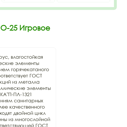
ИО-25 Игровое
ус, влагостойкая 
ские элементы 
ием горячекатаного 
тветствует ГОСТ 
кций из металла 
таллические элементы 
A"П-ПЛ-1321 
аниям санитарных 
ее качественного 
дят двойной цикл 
ны из многослойной 
тветствующей ГОСТ 