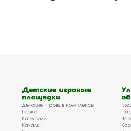
Детские игровые
Ул
площадки
об
Детские игровые комплексы
Ма
Горки
Пар
Карусели
Вер
Качалки
Кор