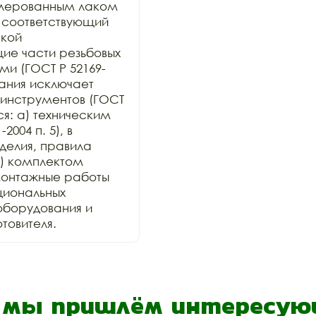
лерованным лаком 
 соответствующий 
кой 
е части резьбовых 
и (ГОСТ Р 52169-
ания исключает 
инструментов (ГОСТ 
ся: а) техническим 
004 п. 5), в 
елия, правила 
) комплектом 
онтажные работы 
иональных 
оборудования и 
товителя.
- мы пришлём интересующ