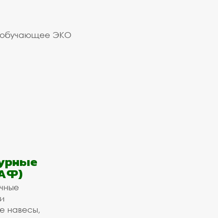
 обучающее ЭКО
урные
АФ)
ичные
и
е навесы,