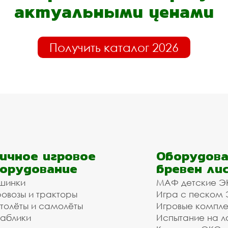
актуальными ценами
Получить каталог 2026
ичное игровое
Оборудова
орудование
бревен ли
шинки
МАФ детские Э
овозы и тракторы
Игра с песком
толёты и самолёты
Игровые компл
аблики
Испытание на л