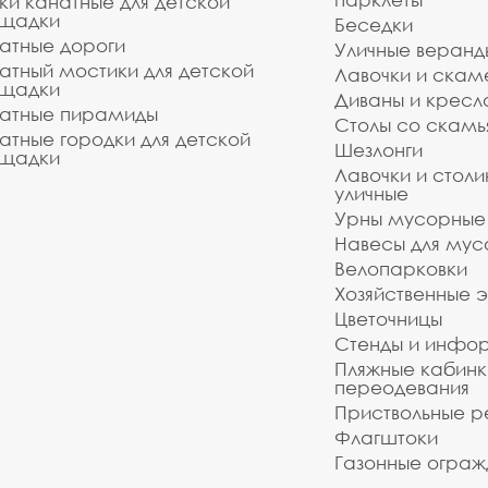
ки канатные для детской
щадки
Беседки
атные дороги
Уличные веранд
атный мостики для детской
Лавочки и скам
щадки
Диваны и кресл
атные пирамиды
Столы со скам
атные городки для детской
Шезлонги
щадки
Лавочки и столи
уличные
Урны мусорные
Навесы для мус
Велопарковки
Хозяйственные 
Цветочницы
Стенды и инфо
Пляжные кабинк
переодевания
Приствольные р
Флагштоки
Газонные ограж