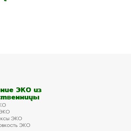
ние ЭКО из
ственницы
КО
 ЭКО
ексы ЭКО
овкость ЭКО