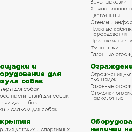
Велопарковки
Хозяйственные 
Цветочницы
Стенды и инфо
Пляжные кабинк
переодевания
Приствольные р
Флагштоки
Газонные ограж
ощадки и
Ограждени
орудование для
Ограждения для
гула собак
площадок
Газонные ограж
ьеры для собак
Столбики огра
оса препятствий для собак
парковочные
нели для собак
ки и слалом для собак
окрытия
Оборудова
наличии н
рытия детских и спортивных