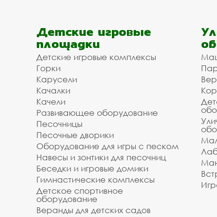
Детские игровые
Ул
площадки
об
Детские игровые комплексы
Ма
Горки
Пар
Карусели
Вер
Качалки
Кор
Качели
Дет
обо
Развивающее оборудование
Ули
Песочницы
обо
Песочные дворики
Мал
Оборудование для игры с песком
Лаб
Навесы и зонтики для песочниц
Ман
Беседки и игровые домики
Вст
Гимнастические комплексы
Игр
Детское спортивное
оборудование
Веранды для детских садов