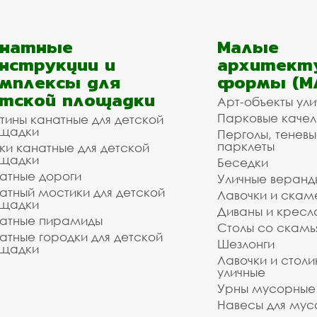
анатные
Малые
нструкции и
архитект
мплексы для
формы (М
тской площадки
Арт-объекты ул
Парковые качел
тины канатные для детской
щадки
Перголы, теневы
парклеты
ки канатные для детской
щадки
Беседки
атные дороги
Уличные веранд
атный мостики для детской
Лавочки и скам
щадки
Диваны и кресл
атные пирамиды
Столы со скам
атные городки для детской
Шезлонги
щадки
Лавочки и столи
уличные
Урны мусорные
Навесы для мус