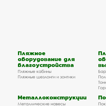
Пляжное
Пл
оборудование для
об
благоустройства
вы
Пляжные кабины
Бар
Пляжные шезлонги и зонтики
Пол
Тон
Гор
Металлоконструкции
П
Металлические навесы
Пок