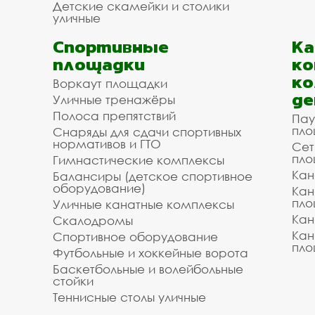
Детские скамейки и столики
уличные
Спортивные
К
площадки
ко
ко
Воркаут площадки
де
Уличные тренажёры
Полоса препятствий
Пау
пло
Снаряды для сдачи спортивных
нормативов и ГТО
Сет
пло
Гимнастические комплексы
Кан
Балансиры (детское спортивное
оборудование)
Кан
пло
Уличные канатные комплексы
Кан
Скалодромы
Кан
Спортивное оборудование
пло
Футбольные и хоккейные ворота
Баскетбольные и волейбольные
стойки
Теннисные столы уличные