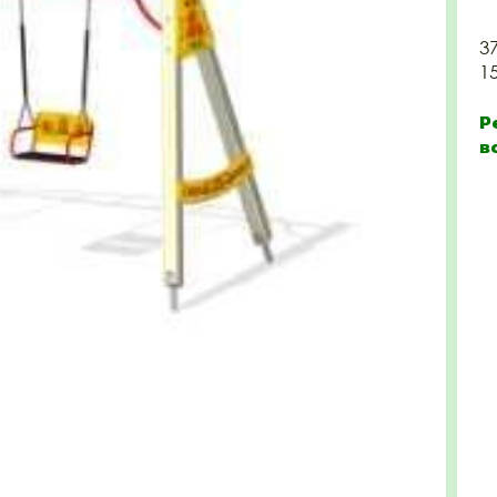
3
1
Р
в