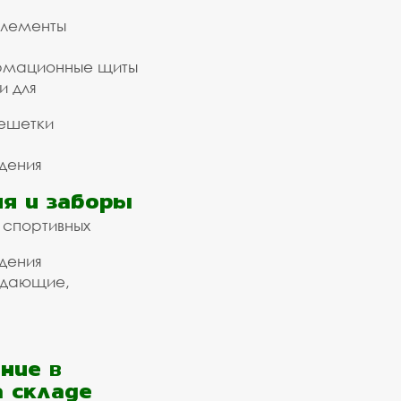
элементы
рмационные щиты
и для
ешетки
дения
я и заборы
 спортивных
дения
ждающие,
ние в
а складе