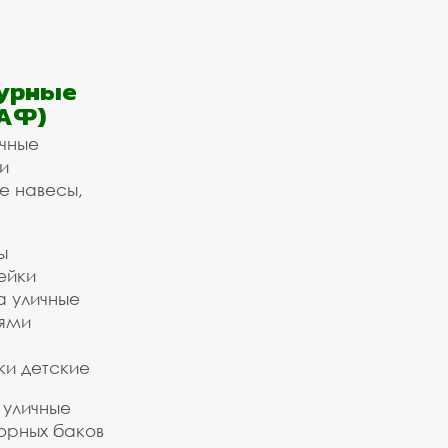
урные
АФ)
ичные
и
е навесы,
ы
ейки
а уличные
ьями
ки детские
 уличные
орных баков