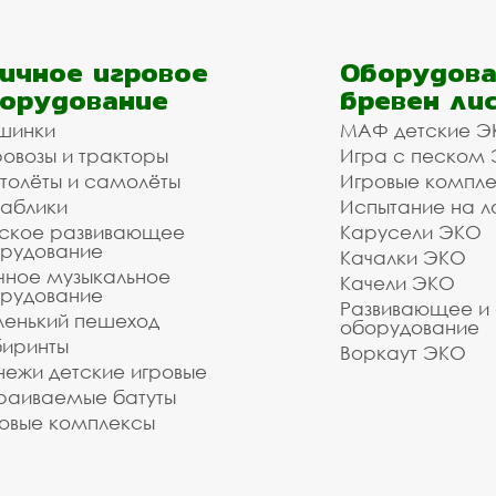
ичное игровое
Оборудова
орудование
бревен ли
шинки
МАФ детские Э
овозы и тракторы
Игра с песком
толёты и самолёты
Игровые компл
аблики
Испытание на л
ское развивающее
Карусели ЭКО
рудование
Качалки ЭКО
чное музыкальное
Качели ЭКО
рудование
Развивающее и
енький пешеход
оборудование
иринты
Воркаут ЭКО
ежи детские игровые
раиваемые батуты
овые комплексы