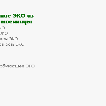
ние ЭКО из
ственницы
КО
 ЭКО
ексы ЭКО
овкость ЭКО
 обучающее ЭКО