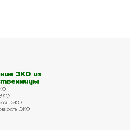
ние ЭКО из
ственницы
КО
 ЭКО
ексы ЭКО
овкость ЭКО