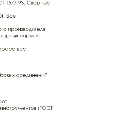
СТ 1577-93. Сварные 
). Все 
о производителя 
тарных норм и 
краса все 
бовых соединений 
ет

инструментов (ГОСТ 