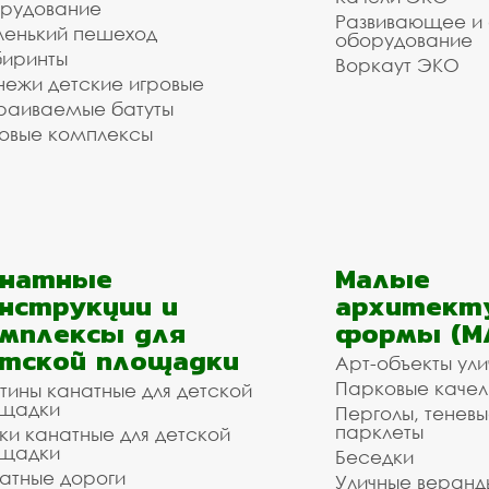
рудование
Развивающее и
енький пешеход
оборудование
иринты
Воркаут ЭКО
ежи детские игровые
раиваемые батуты
овые комплексы
анатные
Малые
нструкции и
архитект
мплексы для
формы (М
тской площадки
Арт-объекты ул
Парковые качел
тины канатные для детской
щадки
Перголы, теневы
парклеты
ки канатные для детской
щадки
Беседки
атные дороги
Уличные веранд