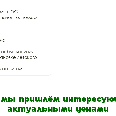
ля (ГОСТ

значение, номер 
а.

 соблюдением

ановке детского 
отовителя.
- мы пришлём интересующ
актуальными ценами