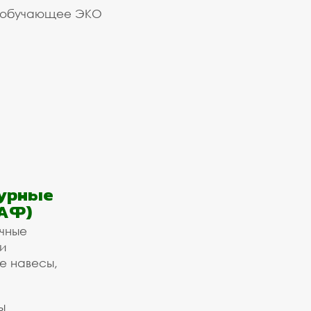
 обучающее ЭКО
урные
АФ)
ичные
и
е навесы,
ы