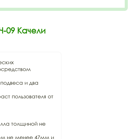
Ч-09 Качели
ских

осредством 
подвеса и два 
аст пользователя от 
лла толщиной не 
ем не менее 47мм и  