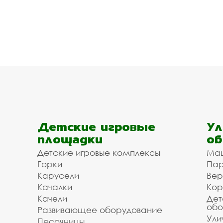
Детские игровые
Ул
площадки
об
Детские игровые комплексы
Ма
Горки
Пар
Карусели
Вер
Качалки
Кор
Качели
Дет
обо
Развивающее оборудование
Ули
Песочницы