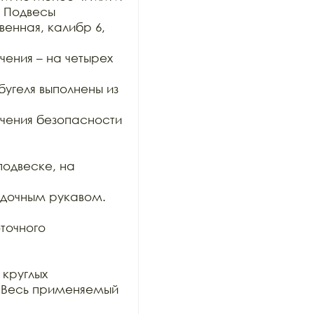
 Подвесы

енная, калибр 6, 
ения – на четырех 
угеля выполнены из 
чения безопасности 
одвеске, на 
дочным рукавом. 
очного 
круглых

 Весь применяемый 