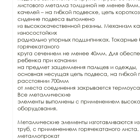
листового металла толщиной не менее 8мм.
качелей – на гибкой подвеске, цепь короткозв
сидение подвеса выполнено

из высококачественной резины. Механизм кач
износостойких

радиально упорных подшипниках. Токарные б
горячекатаного

круга сечением не менее 40мм. Для обеспе
ребенка при качании

на предмет защемления пальцев и одежды, 

основная несущая цепь подвеса, на гибкой п
расстоянии 700мм

от места соединения закрывается термоуса
Все металлические

элементы выполнены с применением высокот
оборудования. 

Металлические элементы изготавливаются из 
труб, с применением горячекатаного листа.
металлопрокат
