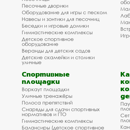
обо
Песочные дворики
Мал
Оборудование для игры с песком
Лаб
Навесы и зонтики для песочниц
Ман
Беседки и игровые домики
Вст
Гимнастические комплексы
Игр
Детское спортивное
оборудование
Веранды для детских садов
Детские скамейки и столики
уличные
Спортивные
К
площадки
ко
ко
Воркаут площадки
де
Уличные тренажёры
Полоса препятствий
Пау
пло
Снаряды для сдачи спортивных
нормативов и ГТО
Сет
пло
Гимнастические комплексы
Кан
Балансиры (детское спортивное