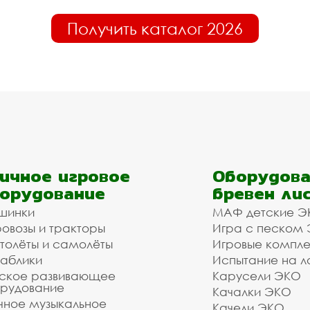
Получить каталог 2026
ичное игровое
Оборудова
орудование
бревен ли
шинки
МАФ детские Э
овозы и тракторы
Игра с песком
толёты и самолёты
Игровые компл
аблики
Испытание на л
ское развивающее
Карусели ЭКО
рудование
Качалки ЭКО
чное музыкальное
Качели ЭКО