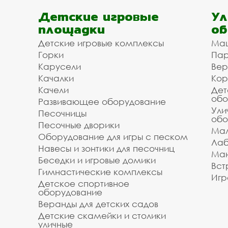
Детские игровые
Ул
площадки
об
Детские игровые комплексы
Ма
Горки
Пар
Карусели
Вер
Качалки
Кор
Качели
Дет
обо
Развивающее оборудование
Ули
Песочницы
обо
Песочные дворики
Мал
Оборудование для игры с песком
Лаб
Навесы и зонтики для песочниц
Ман
Беседки и игровые домики
Вст
Гимнастические комплексы
Игр
Детское спортивное
оборудование
Веранды для детских садов
Детские скамейки и столики
уличные