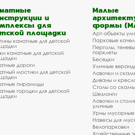
анатные
Малые
нструкции и
архитект
мплексы для
формы (М
тской площадки
Арт-объекты ул
Парковые качел
тины канатные для детской
щадки
Перголы, теневы
парклеты
ки канатные для детской
щадки
Беседки
атные дороги
Уличные веранд
атный мостики для детской
Лавочки и скам
щадки
Диваны и кресл
атные пирамиды
Столы со скам
атные городки для детской
Шезлонги
щадки
Лавочки и столи
уличные
Урны мусорные
Навесы для мус
Велопарковки
Хозяйственные 