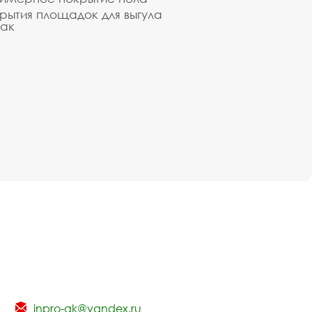
рытия площадок для выгула
ак
inpro-gk@yandex.ru