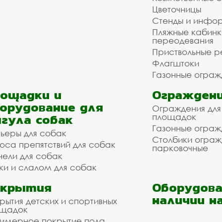
Цветочницы
Стенды и инфо
Пляжные кабинк
переодевания
Приствольные р
Флагштоки
Газонные ограж
ощадки и
Ограждени
орудование для
Ограждения для
гула собак
площадок
Газонные ограж
ьеры для собак
Столбики огра
оса препятствий для собак
парковочные
нели для собак
ки и слалом для собак
окрытия
Оборудова
наличии н
рытия детских и спортивных
ощадок
имерное покрытие пола