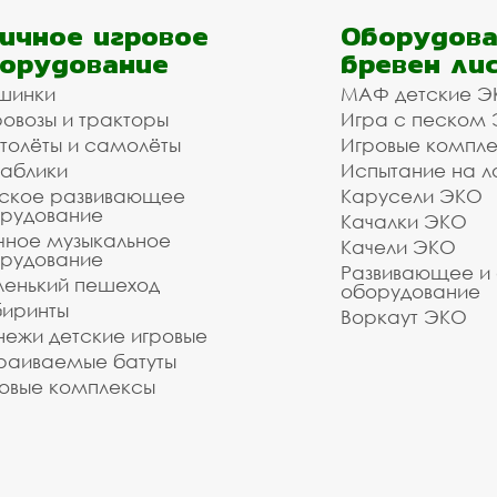
ичное игровое
Оборудова
орудование
бревен ли
шинки
МАФ детские Э
овозы и тракторы
Игра с песком
толёты и самолёты
Игровые компл
аблики
Испытание на л
ское развивающее
Карусели ЭКО
рудование
Качалки ЭКО
чное музыкальное
Качели ЭКО
рудование
Развивающее и
енький пешеход
оборудование
иринты
Воркаут ЭКО
ежи детские игровые
раиваемые батуты
овые комплексы