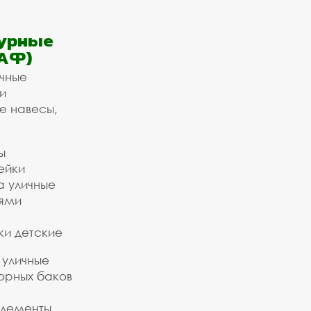
урные
АФ)
ичные
и
е навесы,
ы
ейки
а уличные
ьями
ки детские
 уличные
орных баков
элементы