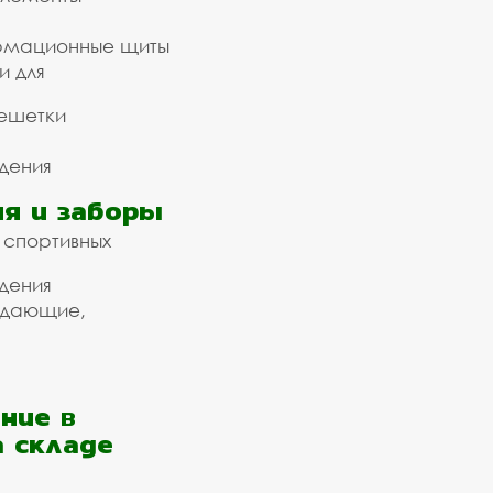
рмационные щиты
и для
ешетки
дения
я и заборы
 спортивных
дения
ждающие,
ние в
а складе