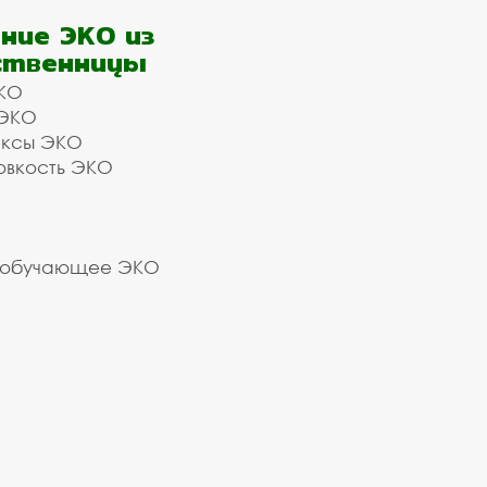
ние ЭКО из
ственницы
КО
 ЭКО
ексы ЭКО
овкость ЭКО
 обучающее ЭКО