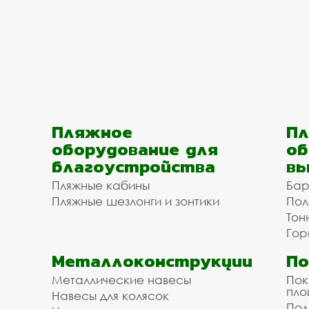
Пляжное
Пл
оборудование для
об
благоустройства
вы
Пляжные кабины
Бар
Пляжные шезлонги и зонтики
Пол
Тон
Гор
Металлоконструкции
П
Металлические навесы
Пок
пл
Навесы для колясок
Пол