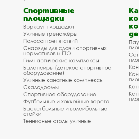
Спортивные
К
площадки
ко
ко
Воркаут площадки
де
Уличные тренажёры
Полоса препятствий
Пау
пло
Снаряды для сдачи спортивных
нормативов и ГТО
Сет
пло
Гимнастические комплексы
Кан
Балансиры (детское спортивное
оборудование)
Кан
пло
Уличные канатные комплексы
Кан
Скалодромы
Кан
Спортивное оборудование
пло
Футбольные и хоккейные ворота
Баскетбольные и волейбольные
стойки
Теннисные столы уличные