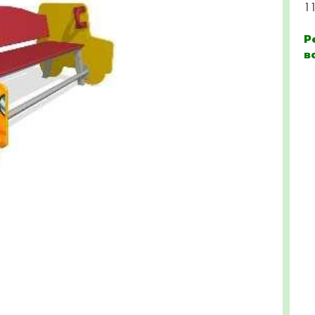
1
Р
в