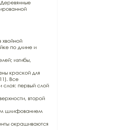
Деревянные 
ированной

 хвойной

ке по длине и 
ей; изгибы, 
ны краской для 
1). Все

 слоя: первый слой 
рхности, второй 
им шлифованием 
нты окрашиваются 