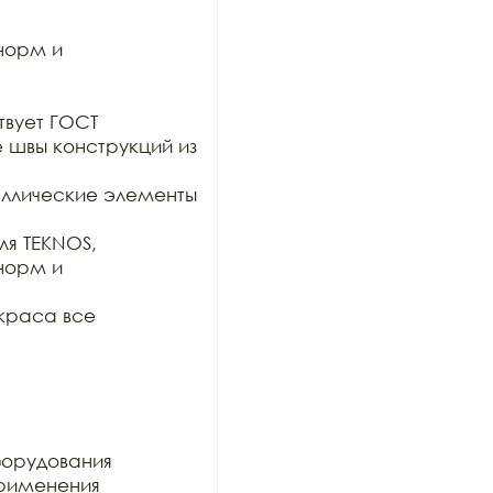
орм и 
вует ГОСТ

е швы конструкций из 
таллические элементы 
я TEKNOS, 
орм и 
краса все 
орудования

рименения 