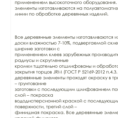
применением высокоточного оборудования. 
элементы изготавливаются на полуавтоматиз
линии по обработке деревянных изделий.

Все деревянные элементы изготавливаются из
доски влажностью 7-10%, подвергаемой склей
ширине заготовки с

применением клеев зарубежных производител
радиусы и скругленные

кромки тщательно отшлифованы и обработа
закрытия торцов JRM (ГОСТ Р 52169-2012 п.4.3.1
деревянные элементы проходят окраску в три
– грунтование

заготовки с последующим шлифованием пове
слой – покраска

вододисперсионной краской с последующ
поверхности, третий слой –

финишная покраска. Все деревянные элеме