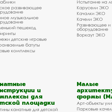
аблики
Испытание на л
ское развивающее
Карусели ЭКО
рудование
Качалки ЭКО
чное музыкальное
Качели ЭКО
рудование
Развивающее и
енький пешеход
оборудование
иринты
Воркаут ЭКО
ежи детские игровые
раиваемые батуты
овые комплексы
анатные
Малые
нструкции и
архитект
мплексы для
формы (М
тской площадки
Арт-объекты ул
Парковые качел
тины канатные для детской