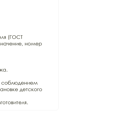
ля (ГОСТ

значение, номер 
а.

 соблюдением

ановке детского 
отовителя.