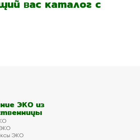
ий вас каталог с
ние ЭКО из
ственницы
КО
 ЭКО
ексы ЭКО