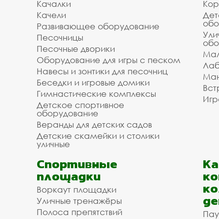
Качалки
Кор
Качели
Дет
обо
Развивающее оборудование
Ули
Песочницы
обо
Песочные дворики
Мал
Оборудование для игры с песком
Лаб
Навесы и зонтики для песочниц
Ман
Беседки и игровые домики
Вст
Гимнастические комплексы
Игр
Детское спортивное
оборудование
Веранды для детских садов
Детские скамейки и столики
уличные
Спортивные
К
площадки
ко
ко
Воркаут площадки
де
Уличные тренажёры
Полоса препятствий
Пау