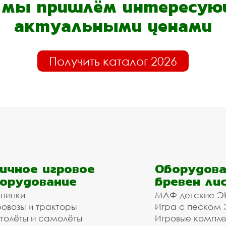
- мы пришлём интересующ
актуальными ценами
Получить каталог 2026
ичное игровое
Оборудова
орудование
бревен ли
шинки
МАФ детские Э
овозы и тракторы
Игра с песком
толёты и самолёты
Игровые компл