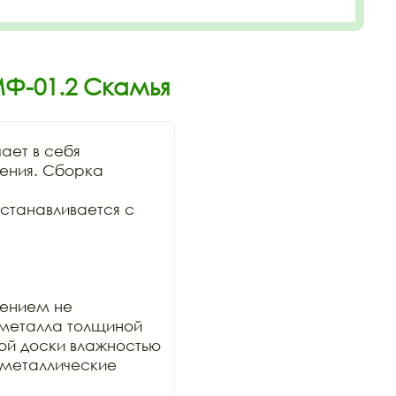
МФ-01.2 Скамья
ет в себя

ения. Сборка 
станавливается с 
ением не

металла толщиной 
ой доски влажностью

металлические 