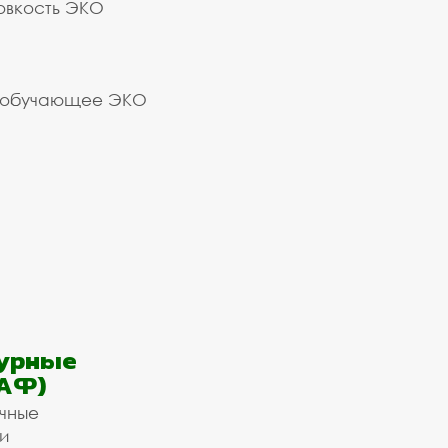
овкость ЭКО
 обучающее ЭКО
урные
АФ)
ичные
и