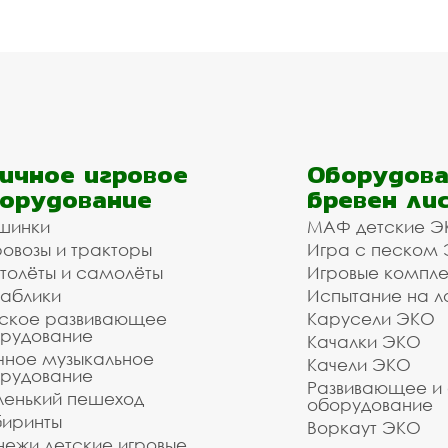
ичное игровое
Оборудова
орудование
бревен ли
шинки
МАФ детские Э
овозы и тракторы
Игра с песком
толёты и самолёты
Игровые компл
аблики
Испытание на л
ское развивающее
Карусели ЭКО
рудование
Качалки ЭКО
чное музыкальное
Качели ЭКО
рудование
Развивающее и
енький пешеход
оборудование
иринты
Воркаут ЭКО
ежи детские игровые