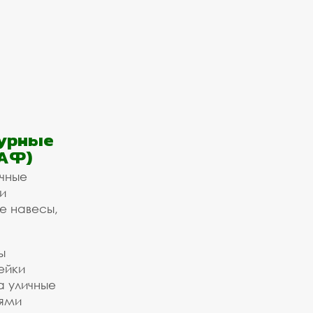
урные
АФ)
ичные
и
е навесы,
ы
ейки
а уличные
ьями