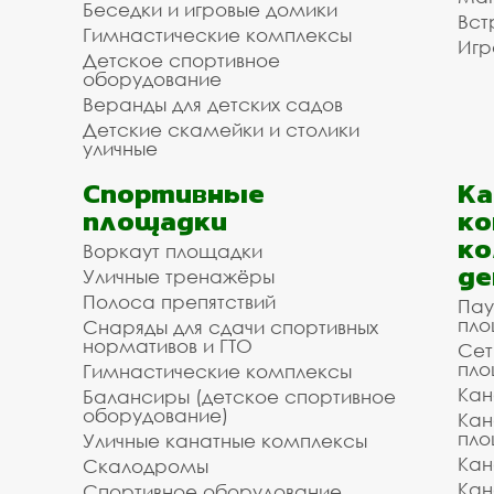
Беседки и игровые домики
Вст
Гимнастические комплексы
Игр
Детское спортивное
оборудование
Веранды для детских садов
Детские скамейки и столики
уличные
Спортивные
К
площадки
ко
ко
Воркаут площадки
де
Уличные тренажёры
Полоса препятствий
Пау
пло
Снаряды для сдачи спортивных
нормативов и ГТО
Сет
пло
Гимнастические комплексы
Кан
Балансиры (детское спортивное
оборудование)
Кан
пло
Уличные канатные комплексы
Кан
Скалодромы
Кан
Спортивное оборудование