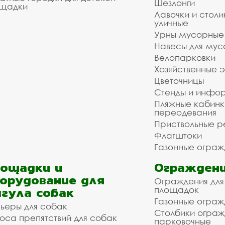
Шезлонги
щадки
Лавочки и столи
уличные
Урны мусорные
Навесы для мус
Велопарковки
Хозяйственные 
Цветочницы
Стенды и инфо
Пляжные кабинк
переодевания
Приствольные р
Флагштоки
Газонные ограж
ощадки и
Ограждени
орудование для
Ограждения для
гула собак
площадок
Газонные ограж
ьеры для собак
Столбики огра
оса препятствий для собак
парковочные