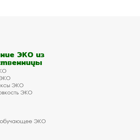
ние ЭКО из
ственницы
КО
 ЭКО
ексы ЭКО
овкость ЭКО
 обучающее ЭКО