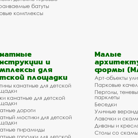
раиваемые батуты
овые комплексы
анатные
Малые
нструкции и
архитект
мплексы для
формы (М
тской площадки
Арт-объекты ул
Парковые качел
тины канатные для детской
щадки
Перголы, теневы
парклеты
ки канатные для детской
щадки
Беседки
атные дороги
Уличные веранд
атный мостики для детской
Лавочки и скам
щадки
Диваны и кресл
атные пирамиды
Столы со скам
атные городки для детской