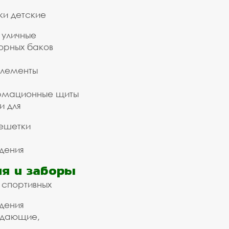
ки детские
 уличные
орных баков
элементы
рмационные щиты
и для
ешетки
дения
я и заборы
 спортивных
дения
ждающие,