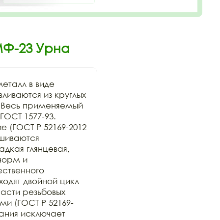
МФ-23 Урна
еталл в виде 
иваются из круглых 
 Весь применяемый 
ОСТ 1577-93. 
 (ГОСТ Р 52169-2012 
шиваются 
дкая глянцевая, 
орм и 
ственного 
дят двойной цикл 
сти резьбовых 
и (ГОСТ Р 52169-
ания исключает 