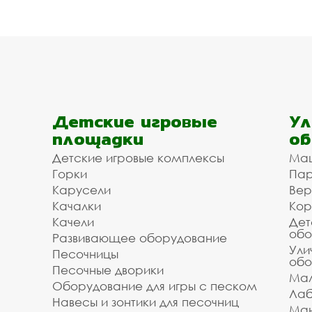
Детские игровые
Ул
площадки
об
Детские игровые комплексы
Ма
Горки
Пар
Карусели
Вер
Качалки
Кор
Качели
Дет
обо
Развивающее оборудование
Ули
Песочницы
обо
Песочные дворики
Мал
Оборудование для игры с песком
Лаб
Навесы и зонтики для песочниц
Ман