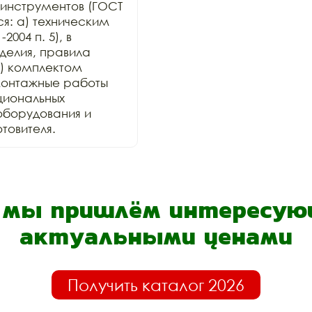
инструментов (ГОСТ 
ся: а) техническим 
004 п. 5), в 
елия, правила 
) комплектом 
онтажные работы 
иональных 
оборудования и 
товителя.
- мы пришлём интересующ
актуальными ценами
Получить каталог 2026