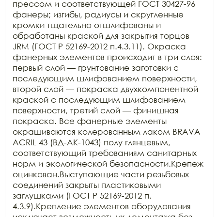
прессом и соответствующей ГОСТ 30427-96 
фанеры; изгибы, радиусы и скругленные 
кромки тщательно отшлифованы и 
обработаны краской для закрытия торцов 
JRM (ГОСТ Р 52169-2012 п.4.3.11). Окраска 
фанерных элементов происходит в три слоя: 
первый слой — грунтование заготовки с 
последующим шлифованием поверхности, 
второй слой — покраска двухкомпонентной 
краской с последующим шлифованием 
поверхности, третий слой — финишная 
покраска. Все фанерные элементы 
окрашиваются колерованным лаком BRAVA 
ACRIL 43 (ВД-АК-1043) полу глянцевым, 
соответствующий требованиям санитарных 
норм и экологической безопасности.Крепеж 
оцинкован.Выступающие части резьбовых 
соединений закрыты пластиковыми 
заглушками (ГОСТ Р 52169-2012 п. 
4.3.9).Крепление элементов оборудования 
исключает возможность их демонтажа без 