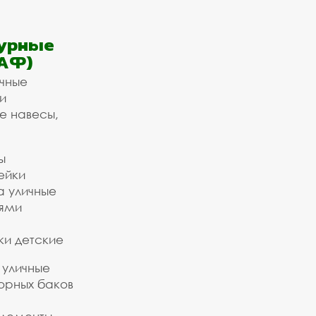
урные
АФ)
ичные
и
е навесы,
ы
ейки
а уличные
ьями
ки детские
 уличные
орных баков