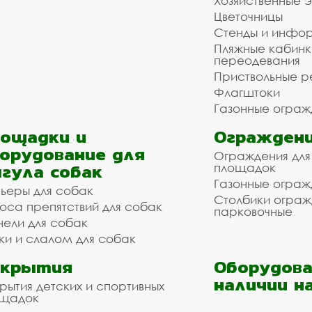
Хозяйственные 
Цветочницы
Стенды и инфо
Пляжные кабинк
переодевания
Приствольные р
Флагштоки
Газонные ограж
ощадки и
Ограждени
орудование для
Ограждения для
гула собак
площадок
Газонные ограж
ьеры для собак
Столбики огра
оса препятствий для собак
парковочные
нели для собак
ки и слалом для собак
окрытия
Оборудова
наличии н
рытия детских и спортивных
ощадок