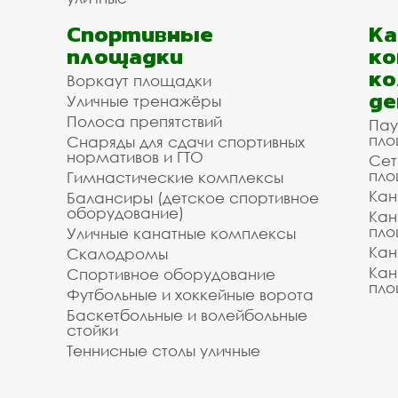
Спортивные
К
площадки
ко
ко
Воркаут площадки
де
Уличные тренажёры
Полоса препятствий
Пау
пло
Снаряды для сдачи спортивных
нормативов и ГТО
Сет
пло
Гимнастические комплексы
Кан
Балансиры (детское спортивное
оборудование)
Кан
пло
Уличные канатные комплексы
Кан
Скалодромы
Кан
Спортивное оборудование
пло
Футбольные и хоккейные ворота
Баскетбольные и волейбольные
стойки
Теннисные столы уличные