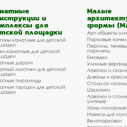
анатные
Малые
нструкции и
архитект
мплексы для
формы (М
тской площадки
Арт-объекты ул
Парковые качел
тины канатные для детской
щадки
Перголы, теневы
парклеты
ки канатные для детской
щадки
Беседки
атные дороги
Уличные веранд
атный мостики для детской
Лавочки и скам
щадки
Диваны и кресл
атные пирамиды
Столы со скам
атные городки для детской
Шезлонги
щадки
Лавочки и столи
уличные
Урны мусорные
Навесы для мус
Велопарковки