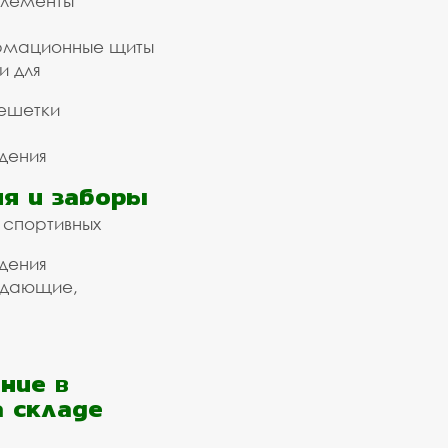
элементы
рмационные щиты
и для
ешетки
дения
я и заборы
 спортивных
дения
ждающие,
ние в
а складе