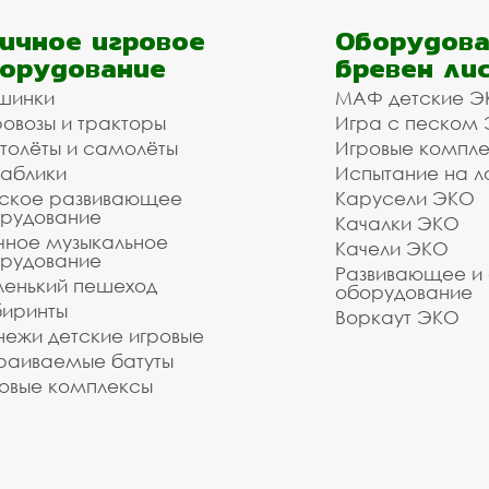
ичное игровое
Оборудова
орудование
бревен ли
шинки
МАФ детские Э
овозы и тракторы
Игра с песком
толёты и самолёты
Игровые компл
аблики
Испытание на л
ское развивающее
Карусели ЭКО
рудование
Качалки ЭКО
чное музыкальное
Качели ЭКО
рудование
Развивающее и
енький пешеход
оборудование
иринты
Воркаут ЭКО
ежи детские игровые
раиваемые батуты
овые комплексы