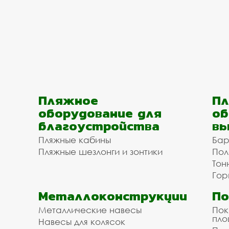
Пляжное
Пл
оборудование для
об
благоустройства
вы
Пляжные кабины
Бар
Пляжные шезлонги и зонтики
Пол
Тон
Гор
Металлоконструкции
П
Металлические навесы
Пок
пл
Навесы для колясок