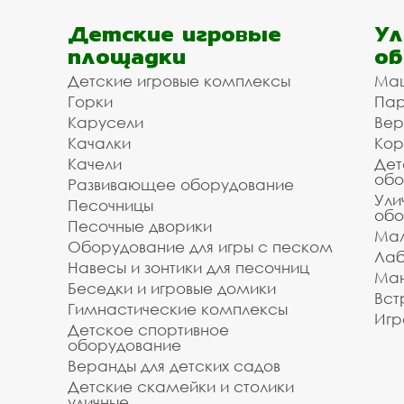
Детские игровые
Ул
площадки
об
Детские игровые комплексы
Ма
Горки
Пар
Карусели
Вер
Качалки
Кор
Качели
Дет
обо
Развивающее оборудование
Ули
Песочницы
обо
Песочные дворики
Мал
Оборудование для игры с песком
Лаб
Навесы и зонтики для песочниц
Ман
Беседки и игровые домики
Вст
Гимнастические комплексы
Игр
Детское спортивное
оборудование
Веранды для детских садов
Детские скамейки и столики
уличные