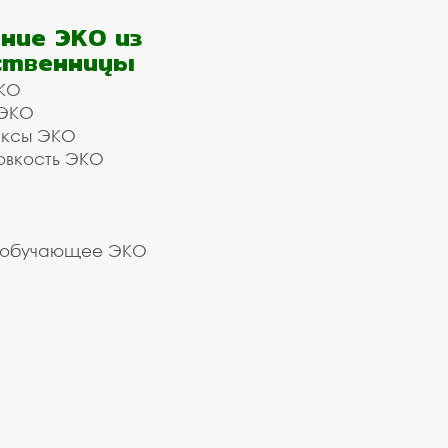
ние ЭКО из
ственницы
КО
 ЭКО
ексы ЭКО
овкость ЭКО
 обучающее ЭКО